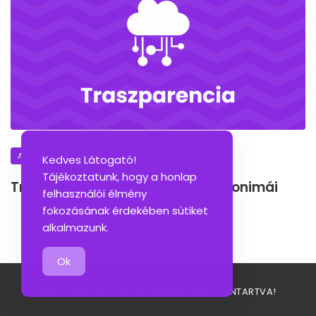
A NAP SZAVA
Kedves Látogató!
Tájékoztatunk, hogy a honlap
Transzparencia jelentése és szinonimái
felhasználói élmény
fokozásának érdekében sütiket
alkalmazunk.
Ok
SZOFELHO.HU © 2026 - MINDEN JOG FENNTARTVA!