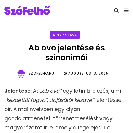
A NAP SZAVA
Ab ovo jelentése és
szinonimái
SZOFELHO.HU
AUGUSZTUS 13, 2025
Jelentése:
Az
„ab ovo”
egy latin kifejezés, ami
„kezdettől fogva”
,
„tojásától kezdve”
jelentéssel
bír. A mai nyelvben egy olyan
gondolatmenetet, történetmesélést vagy
magyarázatot ír le, amely a legelejétől, a