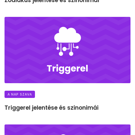
Zodiákus jelentése és szinonimái
A NAP SZAVA
Triggerel jelentése és szinonimái