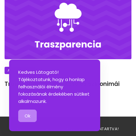
A NAP SZAVA
Kedves Látogató!
Tájékoztatunk, hogy a honlap
Transzparencia jelentése és szinonimái
felhasználói élmény
fokozásának érdekében sütiket
alkalmazunk.
Ok
SZOFELHO.HU © 2026 - MINDEN JOG FENNTARTVA!