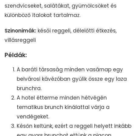
szendvicseket, salátákat, gyümölcsöket és
különböző italokat tartalmaz.
Szinonimák:
késői reggeli, délelőtti étkezés,
villásreggeli
Példák:
A baráti társaság minden vasárnap egy
belvárosi kávézóban gyűlik össze egy laza
brunchra.
A hotel étterme minden hétvégén
tematikus brunch kínálattal várja a
vendégeket.
Későn keltünk, ezért a reggeli helyett inkább
egy gyors brunchot ettünk a piacon.