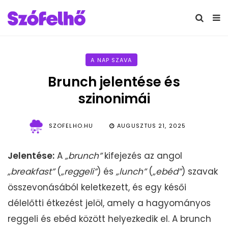
A NAP SZAVA
Brunch jelentése és
szinonimái
SZOFELHO.HU
AUGUSZTUS 21, 2025
Jelentése:
A
„brunch”
kifejezés az angol
„breakfast”
(
„
reggeli”
) és
„lunch”
(
„
ebéd”
) szavak
összevonásából keletkezett, és egy késői
délelőtti étkezést jelöl, amely a hagyományos
reggeli és ebéd között helyezkedik el. A brunch