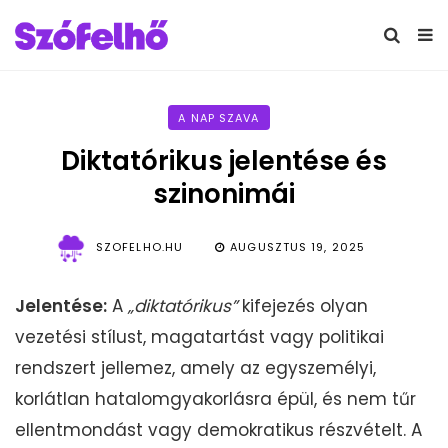
A NAP SZAVA
Diktatórikus jelentése és
szinonimái
SZOFELHO.HU
AUGUSZTUS 19, 2025
Jelentése:
A
„diktatórikus”
kifejezés olyan
vezetési stílust, magatartást vagy politikai
rendszert jellemez, amely az egyszemélyi,
korlátlan hatalomgyakorlásra épül, és nem tűr
ellentmondást vagy demokratikus részvételt. A