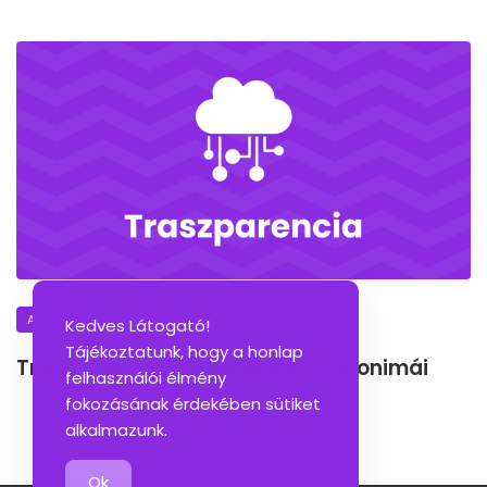
A NAP SZAVA
Kedves Látogató!
Tájékoztatunk, hogy a honlap
Transzparencia jelentése és szinonimái
felhasználói élmény
fokozásának érdekében sütiket
alkalmazunk.
Ok