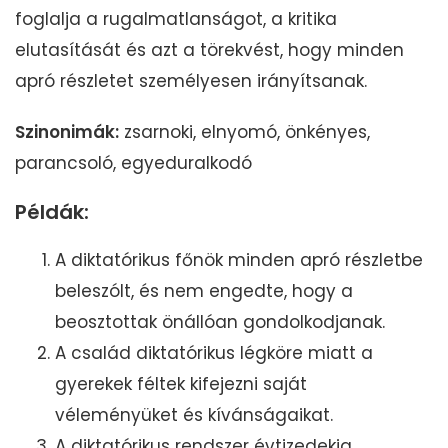
foglalja a rugalmatlanságot, a kritika
elutasítását és azt a törekvést, hogy minden
apró részletet személyesen irányítsanak.
Szinonimák:
zsarnoki, elnyomó, önkényes,
parancsoló, egyeduralkodó
Példák:
A diktatórikus főnök minden apró részletbe
beleszólt, és nem engedte, hogy a
beosztottak önállóan gondolkodjanak.
A család diktatórikus légköre miatt a
gyerekek féltek kifejezni saját
véleményüket és kívánságaikat.
A diktatórikus rendszer évtizedekig