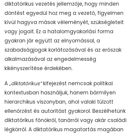
diktatórikus vezetés jellemzője, hogy minden
döntést egyedül hoz meg a vezető, figyelmen
kívül hagyva mások véleményét, szükségleteit
vagy jogait. Ez a hatalomgyakorlási forma
gyakran jár együtt az elnyomással, a
szabadságjogok korlátozásával és az erőszak
alkalmazásával az engedelmesség
kikényszerítése érdekében.
A
„diktatórikus”
kifejezést nemcsak politikai
kontextusban használjuk, hanem bármilyen
hierarchikus viszonyban, ahol valaki túlzott
ellenőrzést és autoritást gyakorol. Beszélhetünk
diktatórikus főnökről, tanárról vagy akár családi
légkörről. A diktatórikus magatartás magában