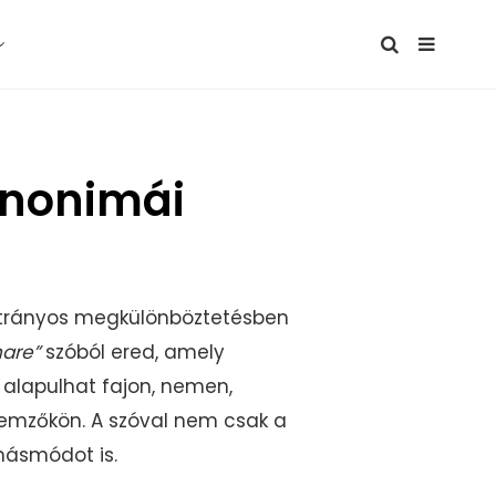
zinonimái
hátrányos megkülönböztetésben
nare”
szóból ered, amely
 alapulhat fajon, nemen,
llemzőkön. A szóval nem csak a
násmódot is.