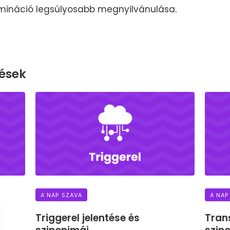
rimináció legsúlyosabb megnyilvánulása.
ések
A NAP SZAVA
A NAP
Triggerel jelentése és
Tran