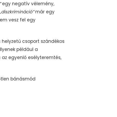
”
egy negatív vélemény,
„diszkrimináció”
már egy
em vesz fel egy
 helyzetű csoport szándékos
Ilyenek például a
a az egyenlő esélyteremtés,
lőtlen bánásmód