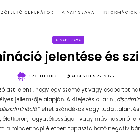
SZÓFELHŐ GENERÁTOR
A NAP SZAVA
INFORMÁCIÓK
A NAP SZAVA
ináció jelentése és s
SZOFELHO.HU
AUGUSZTUS 22, 2025
zó azt jelenti, hogy egy személyt vagy csoportot 
yes jellemzője alapján. A kifejezés a latin
„discrimi
„diszkrimináció”
lehet szándékos vagy tudattalan, és
ón, életkoron, fogyatékosságon vagy más hasonló je
anem a mindennapi életben tapasztalható negatív bá