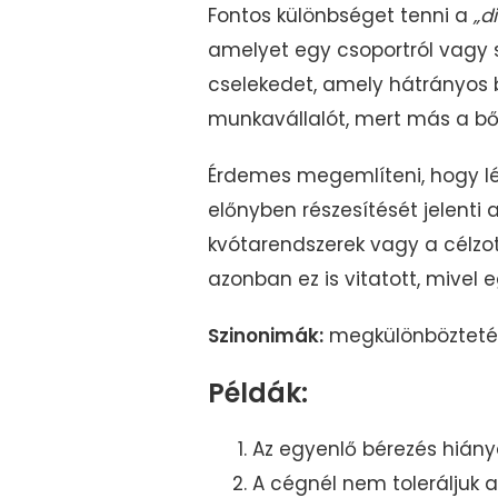
Fontos különbséget tenni a
„d
amelyet egy csoportról vagy 
cselekedet, amely hátrányos 
munkavállalót, mert más a bő
Érdemes megemlíteni, hogy lé
előnyben részesítését jelenti
kvótarendszerek vagy a célzo
azonban ez is vitatott, mivel 
Szinonimák:
megkülönböztetés
Példák:
Az egyenlő bérezés hiány
A cégnél nem toleráljuk a 