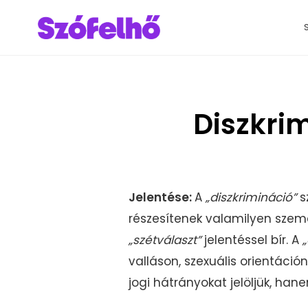
Diszkrim
Jelentése:
A
„diszkrimináció”
s
részesítenek valamilyen személ
„szétválaszt”
jelentéssel bír. A
valláson, szexuális orientáci
jogi hátrányokat jelöljük, h