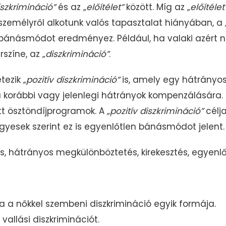
iszkrimináció”
és az
„előítélet”
között. Míg az
„előítélet
személyről alkotunk valós tapasztalat hiányában, a
bánásmódot eredményez. Például, ha valaki azért n
rszíne, az
„diszkrimináció”
.
tezik
„pozitív diszkrimináció”
is, amely egy hátrányos
 a korábbi vagy jelenlegi hátrányok kompenzálására. 
tt ösztöndíjprogramok. A
„
pozitív diszkrimináció”
célj
egyesek szerint ez is egyenlőtlen bánásmódot jelent.
, hátrányos megkülönböztetés, kirekesztés, egyen
a a nőkkel szembeni diszkrimináció egyik formája.
vallási diszkriminációt.