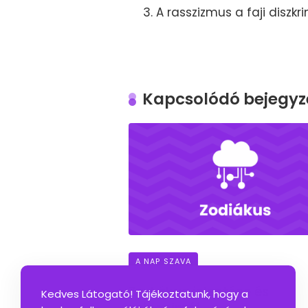
A rasszizmus a faji diszk
Kapcsolódó bejegyz
A NAP SZAVA
Zodiákus jelentése és
Kedves Látogató! Tájékoztatunk, hogy a