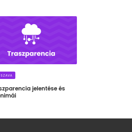
 SZAVA
szparencia jelentése és
onimái