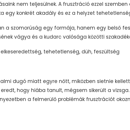
ozásaink nem teljesülnek. A frusztráció ezzel szembe
 egy konkrét akadály és ez a helyzet tehetetlenség 
án a szomorúság egy formája, hanem egy belső fes
ésének vágya és a kudarc valósága közötti szakadék
elkeseredettség, tehetetlenség, düh, feszültség
rgalmi dugó miatt egyre nőtt, miközben sietnie kellett
l eredt, hogy hiába tanult, mégsem sikerült a vizsga.
yezetben a felmerülő problémák frusztrációt okozn