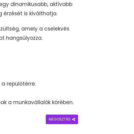
n egy dinamikusabb, aktívabb
érzését is kiválthatja.
zültség, amely a cselekvés
ot hangsúlyozza.
 a repülőtérre.
ak a munkavállalók körében.
MEGOSZTÁS