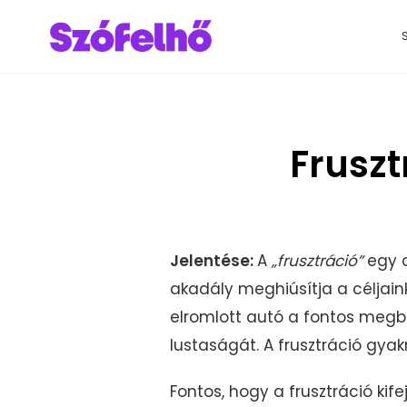
Fruszt
Jelentése:
A
„frusztráció”
egy o
akadály meghiúsítja a céljain
elromlott autó a fontos megbes
lustaságát. A frusztráció gya
Fontos, hogy a frusztráció kif