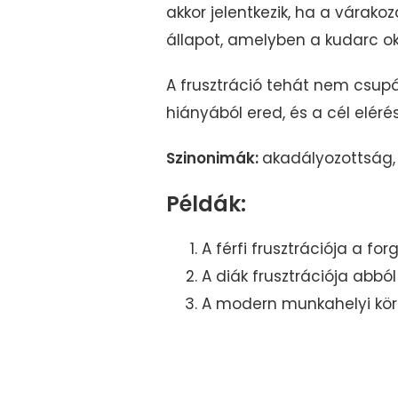
akkor jelentkezik, ha a várak
állapot, amelyben a kudarc oka
A frusztráció tehát nem csup
hiányából ered, és a cél elér
Szinonimák:
akadályozottság, 
Példák:
A férfi frusztrációja a fo
A diák frusztrációja abbó
A modern munkahelyi körn