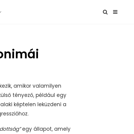
nonimái
kezik, amikor valamilyen
külső tényező, például egy
alaki képtelen leküzdeni a
resszióhoz.
dottság”
egy állapot, amely