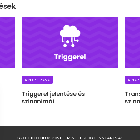
ések
A NAP SZAVA
A NAP
Triggerel jelentése és
Tran
szinonimái
szin
SZOFELHO.HU © 2026 - MINDEN JOG FENNTARTVA!