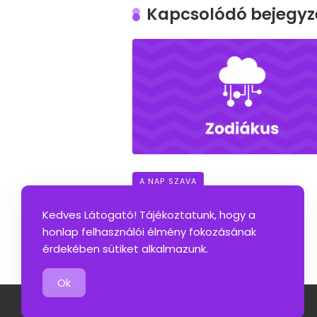
Kapcsolódó bejegyz
A NAP SZAVA
Zodiákus jelentése és
Kedves Látogató! Tájékoztatunk, hogy a
szinonimái
honlap felhasználói élmény fokozásának
érdekében sütiket alkalmazunk.
Ok