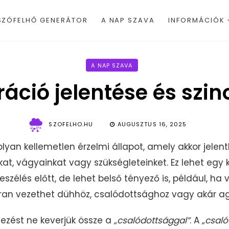
SZÓFELHŐ GENERÁTOR
A NAP SZAVA
INFORMÁCIÓK
A NAP SZAVA
ráció jelentése és szi
SZOFELHO.HU
AUGUSZTUS 16, 2025
lyan kellemetlen érzelmi állapot, amely akkor jelent
kat, vágyainkat vagy szükségleteinket. Ez lehet egy 
zélés előtt, de lehet belső tényező is, például, ha v
kran vezethet dühhöz, csalódottsághoz vagy akár ag
ejezést ne keverjük össze a
„
csalódottsággal”
. A
„
csaló