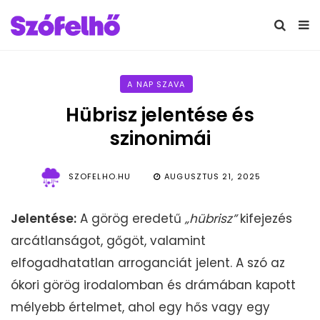
A NAP SZAVA
Hübrisz jelentése és
szinonimái
SZOFELHO.HU
AUGUSZTUS 21, 2025
Jelentése:
A görög eredetű
„hübrisz”
kifejezés
arcátlanságot, gőgöt, valamint
elfogadhatatlan arroganciát jelent. A szó az
ókori görög irodalomban és drámában kapott
mélyebb értelmet, ahol egy hős vagy egy