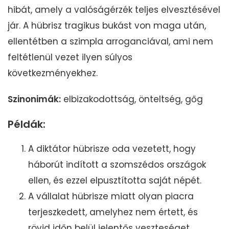
hibát, amely a valóságérzék teljes elvesztésével
jár. A hübrisz tragikus bukást von maga után,
ellentétben a szimpla arroganciával, ami nem
feltétlenül vezet ilyen súlyos
következményekhez.
Szinonimák:
elbizakodottság, önteltség, gőg
Példák:
A diktátor hübrisze oda vezetett, hogy
háborút indított a szomszédos országok
ellen, és ezzel elpusztította saját népét.
A vállalat hübrisze miatt olyan piacra
terjeszkedett, amelyhez nem értett, és
rövid időn belül jelentős veszteséget