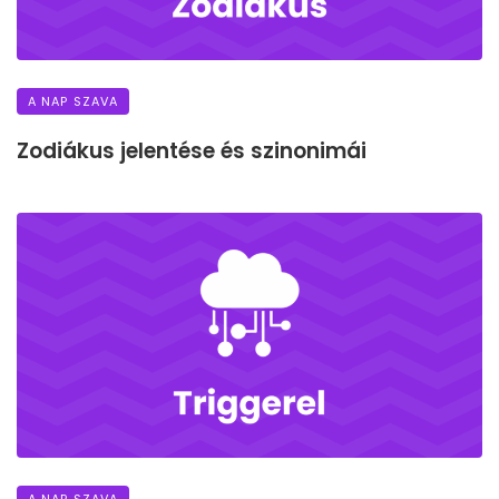
A NAP SZAVA
Zodiákus jelentése és szinonimái
A NAP SZAVA