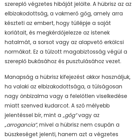
szereplő végzetes hibáját jelölte. A hübrisz az az
elbizakodottság, a vakmerő gőg, amely arra
készteti az embert, hogy túllépje a saját
korlátait, és megkérdőjelezze az istenek
hatalmát, a sorsot vagy az alapvető erkölcsi
normákat. Ez a túlzott magabiztosság végül a
szereplő bukásához és pusztulásához vezet.
Manapság a hübrisz kifejezést akkor használjuk,
ha valaki az elbizakodottsága, a túlságosan
nagy önbizalma vagy a felelőtlen viselkedése
miatt szenved kudarcot. A szó mélyebb
jelentéssel bír, mint a
„
gőg”
vagy az
„
arrogancia”
, mivel a hübrisz nem csupán a
büszkeséget jelenti, hanem azt a végzetes