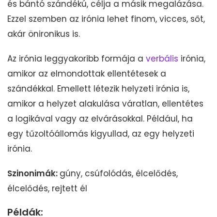
és bántó szándékú, célja a másik megalázása.
Ezzel szemben az irónia lehet finom, vicces, sőt,
akár önironikus is.
Az irónia leggyakoribb formája a
verbális
irónia,
amikor az elmondottak ellentétesek a
szándékkal. Emellett létezik helyzeti irónia is,
amikor a helyzet alakulása váratlan, ellentétes
a logikával vagy az elvárásokkal. Például, ha
egy tűzoltóállomás kigyullad, az egy helyzeti
irónia.
Szinonimák:
gúny, csúfolódás, élcelődés,
élcelődés, rejtett él
Példák: