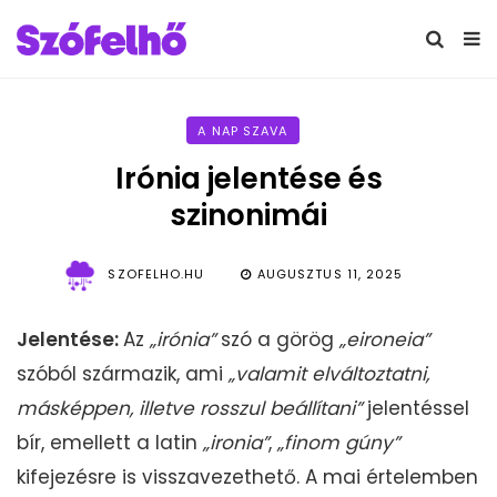
A NAP SZAVA
Irónia jelentése és
szinonimái
SZOFELHO.HU
AUGUSZTUS 11, 2025
Jelentése:
Az
„irónia”
szó a görög
„eironeia”
szóból származik, ami
„valamit elváltoztatni,
másképpen, illetve rosszul beállítani”
jelentéssel
bír, emellett a latin
„ironia”
,
„finom gúny”
kifejezésre is visszavezethető. A mai értelemben