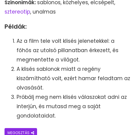
Szinonimák:
sablonos, közhelyes, elcsépelt,
sztereotip
, unalmas
Példák:
Az a film tele volt klisés jelenetekkel: a
főhős az utolsó pillanatban érkezett, és
megmentette a világot.
A klisés sablonok miatt a regény
kiszámítható volt, ezért hamar feladtam az
olvasását.
Próbálj meg nem klisés válaszokat adni az
interjún, és mutasd meg a saját
gondolataidat.
MEGOSZTÁS