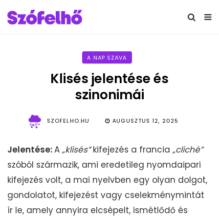
A NAP SZAVA
Klisés jelentése és
szinonimái
SZOFELHO.HU
AUGUSZTUS 12, 2025
Jelentése:
A
„klisés”
kifejezés a francia
„cliché”
szóból származik, ami eredetileg nyomdaipari
kifejezés volt, a mai nyelvben egy olyan dolgot,
gondolatot, kifejezést vagy cselekménymintát
ír le, amely annyira elcsépelt, ismétlődő és