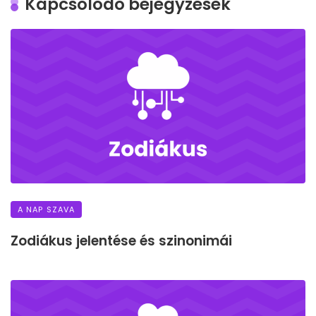
Kapcsolódó bejegyzések
A NAP SZAVA
Zodiákus jelentése és szinonimái