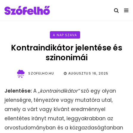
A NAP SZAVA
Kontraindikátor jelentése és
szinonimái
SZOFELHO.HU
AUGUSZTUS 16, 2025
Jelentése:
A
„kontraindikátor”
szó egy olyan
jelenségre, tényezőre vagy mutatóra utal,
amely a várt vagy kívánt eredménnyel
ellentétes irányt mutat, leggyakrabban az
orvostudományban és a közgazdaságtanban