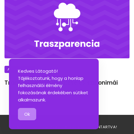
A NAP SZAVA
Kedves Látogató!
Tájékoztatunk, hogy a honlap
Transzparencia jelentése és szinonimái
felhasználói élmény
fokozásának érdekében sütiket
alkalmazunk.
Ok
SZOFELHO.HU © 2026 - MINDEN JOG FENNTARTVA!