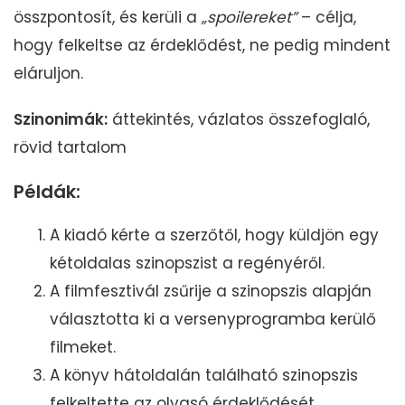
összpontosít, és kerüli a
„
spoilereket”
– célja,
hogy felkeltse az érdeklődést, ne pedig mindent
eláruljon.
Szinonimák:
áttekintés, vázlatos összefoglaló,
rövid tartalom
Példák:
A kiadó kérte a szerzőtől, hogy küldjön egy
kétoldalas szinopszist a regényéről.
A filmfesztivál zsűrije a szinopszis alapján
választotta ki a versenyprogramba kerülő
filmeket.
A könyv hátoldalán található szinopszis
felkeltette az olvasó érdeklődését.