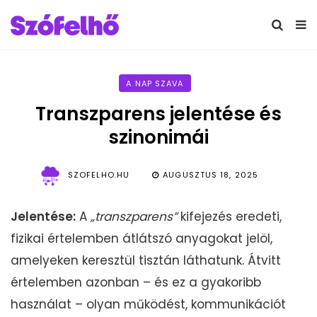
A NAP SZAVA
Transzparens jelentése és
szinonimái
SZOFELHO.HU
AUGUSZTUS 18, 2025
Jelentése:
A
„transzparens”
kifejezés eredeti,
fizikai értelemben átlátszó anyagokat jelöl,
amelyeken keresztül tisztán láthatunk. Átvitt
értelemben azonban – és ez a gyakoribb
használat – olyan működést, kommunikációt