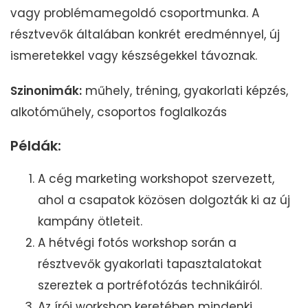
vagy problémamegoldó csoportmunka. A
résztvevők általában konkrét eredménnyel, új
ismeretekkel vagy készségekkel távoznak.
Szinonimák:
műhely, tréning, gyakorlati képzés,
alkotóműhely, csoportos foglalkozás
Példák:
A cég marketing workshopot szervezett,
ahol a csapatok közösen dolgozták ki az új
kampány ötleteit.
A hétvégi fotós workshop során a
résztvevők gyakorlati tapasztalatokat
szereztek a portréfotózás technikáiról.
Az írói workshop keretében mindenki