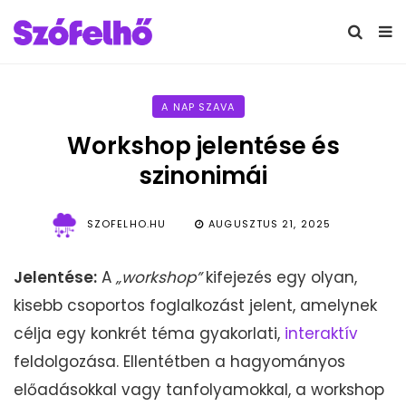
A NAP SZAVA
Workshop jelentése és
szinonimái
SZOFELHO.HU
AUGUSZTUS 21, 2025
Jelentése:
A
„workshop”
kifejezés egy olyan,
kisebb csoportos foglalkozást jelent, amelynek
célja egy konkrét téma gyakorlati,
interaktív
feldolgozása. Ellentétben a hagyományos
előadásokkal vagy tanfolyamokkal, a workshop