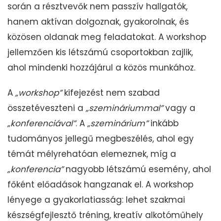
során a résztvevők nem passzív hallgatók,
hanem aktívan dolgoznak, gyakorolnak, és
közösen oldanak meg feladatokat. A workshop
jellemzően kis létszámú csoportokban zajlik,
ahol mindenki hozzájárul a közös munkához.
A
„workshop”
kifejezést nem szabad
összetéveszteni a
„szemináriummal”
vagy a
„konferenciával”
. A
„szeminárium”
inkább
tudományos jellegű megbeszélés, ahol egy
témát mélyrehatóan elemeznek, míg a
„konferencia”
nagyobb létszámú esemény, ahol
főként előadások hangzanak el. A workshop
lényege a gyakorlatiasság: lehet szakmai
készségfejlesztő tréning, kreatív alkotóműhely