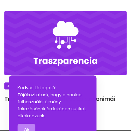
A NAP SZAVA
Kedves Látogató!
Tájékoztatunk, hogy a honlap
Transzparencia jelentése és szinonimái
felhasználói élmény
fokozásának érdekében sütiket
alkalmazunk.
Ok