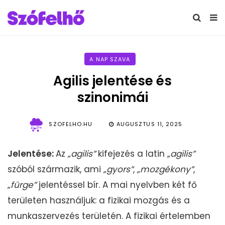
A NAP SZAVA
Agilis jelentése és
szinonimái
SZOFELHO.HU
AUGUSZTUS 11, 2025
Jelentése:
Az
„agilis”
kifejezés a latin
„agilis”
szóból származik, ami
„gyors”
,
„mozgékony”
,
„fürge”
jelentéssel bír. A mai nyelvben két fő
területen használjuk: a fizikai mozgás és a
munkaszervezés területén. A fizikai értelemben