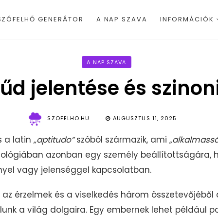
SZÓFELHŐ GENERÁTOR
A NAP SZAVA
INFORMÁCIÓK
A NAP SZAVA
tűd jelentése és szino
SZOFELHO.HU
AUGUSZTUS 11, 2025
s a latin
„aptitudo”
szóból származik, ami
„alkalmass
hológiában azonban egy személy beállítottságára, h
nyel vagy jelenséggel kapcsolatban.
, az érzelmek és a viselkedés három összetevőjéből á
k a világ dolgaira. Egy embernek lehet például pozit