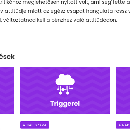
ritikához meglehetősen nyitott volt, ami segítette a
 attitűdje miatt az egész csapat hangulata rossz v
l, változtatnod kell a pénzhez való attitűdödön.
ések
A NAP SZAVA
A NAP