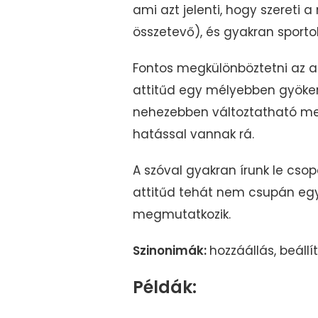
ami azt jelenti, hogy szereti
összetevő), és gyakran sportol
Fontos megkülönböztetni az a
attitűd egy mélyebben gyökerez
nehezebben változtatható meg
hatással vannak rá.
A szóval gyakran írunk le csop
attitűd tehát nem csupán egy
megmutatkozik.
Szinonimák:
hozzáállás, beállí
Példák: