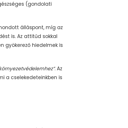
egészséges (gondolati
mondott álláspont, míg az
st is. Az attitűd sokkal
n gyökerező hiedelmek is
a környezetvédelemhez”
. Az
i a cselekedeteinkben is