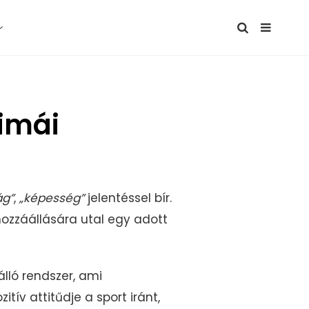
nimái
ág”
,
„képesség”
jelentéssel bír.
ozzáállására utal egy adott
lló rendszer, ami
ív attitűdje a sport iránt,