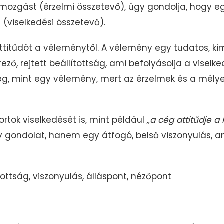
 a mozgást (érzelmi összetevő), úgy gondolja, hogy 
 (viselkedési összetevő).
ttitűdöt a véleménytől. A vélemény egy tudatos, ki
ő, rejtett beállítottság, ami befolyásolja a viselkedé
, mint egy vélemény, mert az érzelmek és a mélye
ortok viselkedését is, mint például
„a cég attitűdje 
 gondolat, hanem egy átfogó, belső viszonyulás, am
tottság, viszonyulás, álláspont, nézőpont