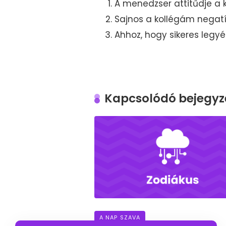
A menedzser attitűdje a k
Sajnos a kollégám negatív
Ahhoz, hogy sikeres legyé
Kapcsolódó bejegyz
A NAP SZAVA