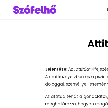
Atti
Jelentése:
Az
„attitűd”
kifejezé
A mai köznyelvben és a pszic
dologgal, személlyel, esemén
Az attitűd tehát a gondolatok
meghatározza, hogyan reagálun