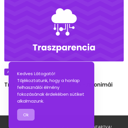
A NAP SZAVA
Kedves Látogató!
Tájékoztatunk, hogy a honlap
Transzparencia jelentése és szinonimái
felhasználói élmény
fokozásának érdekében sütiket
alkalmazunk.
Ok
SZOFELHO.HU © 2026 - MINDEN JOG FENNTARTVA!