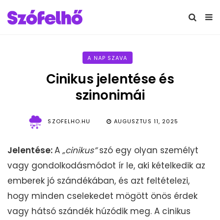
A NAP SZAVA
Cinikus jelentése és
szinonimái
SZOFELHO.HU
AUGUSZTUS 11, 2025
Jelentése:
A
„
cinikus”
szó egy olyan személyt
vagy gondolkodásmódot ír le, aki kételkedik az
emberek jó szándékában, és azt feltételezi,
hogy minden cselekedet mögött önös érdek
vagy hátsó szándék húzódik meg. A cinikus