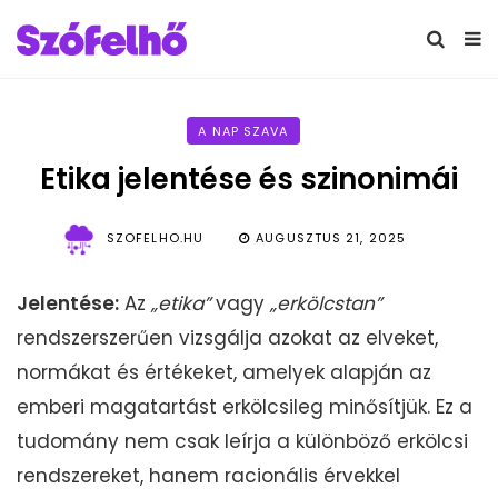
A NAP SZAVA
Etika jelentése és szinonimái
SZOFELHO.HU
AUGUSZTUS 21, 2025
Jelentése:
Az
„etika”
vagy
„erkölcstan”
rendszerszerűen vizsgálja azokat az elveket,
normákat és értékeket, amelyek alapján az
emberi magatartást erkölcsileg minősítjük. Ez a
tudomány nem csak leírja a különböző erkölcsi
rendszereket, hanem racionális érvekkel