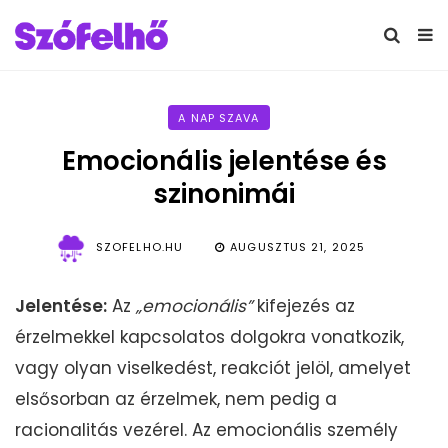
A NAP SZAVA
Emocionális jelentése és
szinonimái
SZOFELHO.HU
AUGUSZTUS 21, 2025
Jelentése:
Az
„emocionális”
kifejezés az
érzelmekkel kapcsolatos dolgokra vonatkozik,
vagy olyan viselkedést, reakciót jelöl, amelyet
elsősorban az érzelmek, nem pedig a
racionalitás vezérel. Az emocionális személy