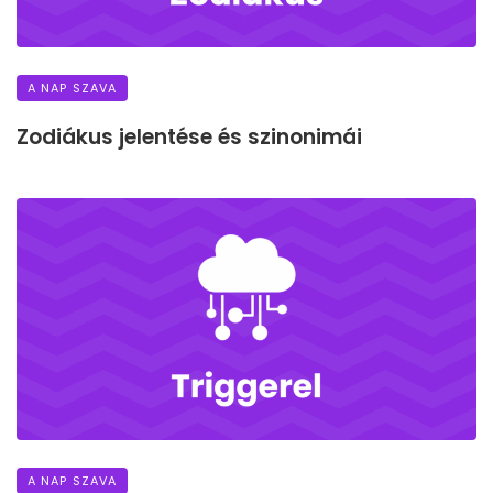
A NAP SZAVA
Zodiákus jelentése és szinonimái
A NAP SZAVA