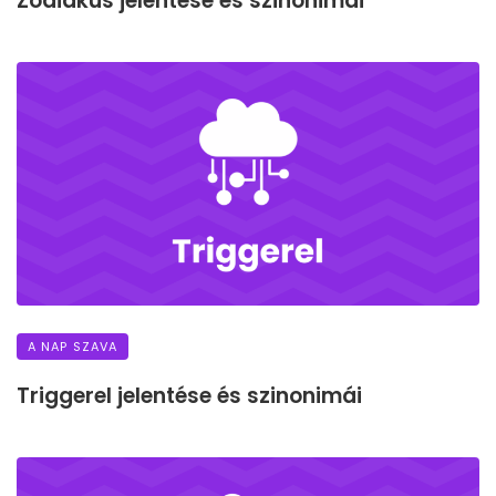
Zodiákus jelentése és szinonimái
A NAP SZAVA
Triggerel jelentése és szinonimái