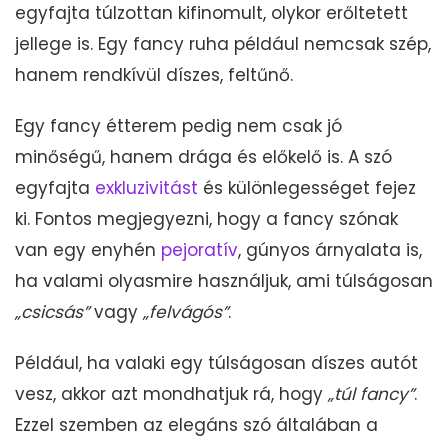
egyfajta túlzottan kifinomult, olykor erőltetett
jellege is. Egy fancy ruha például nemcsak szép,
hanem rendkívül díszes, feltűnő.
Egy fancy étterem pedig nem csak jó
minőségű, hanem drága és előkelő is. A szó
egyfajta
exkluzivitást
és különlegességet fejez
ki. Fontos megjegyezni, hogy a fancy szónak
van egy enyhén
pejoratív
, gúnyos árnyalata is,
ha valami olyasmire használjuk, ami túlságosan
„csicsás”
vagy
„felvágós”
.
Például, ha valaki egy túlságosan díszes autót
vesz, akkor azt mondhatjuk rá, hogy
„túl fancy”
.
Ezzel szemben az elegáns szó általában a