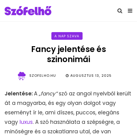
A NAP SZAVA
Fancy jelentése és
szinonimái
SZOFELHO.HU
AUGUSZTUS 13, 2025
Jelentése:
A
„
fancy”
szó az angol nyelvből került
át a magyarba, és egy olyan dolgot vagy
eseményt ír le, ami díszes, puccos, elegáns
vagy
luxus
. A szó használata a szépségre, a
minőségre és a szokatlanra utal, de van