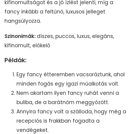
kifinomultságot és a jó ízlést jelenti, míg a
fancy inkább a feltűnő, luxusos jelleget
hangsúlyozza.
Szinonimák:
díszes, puccos, luxus, elegáns,
kifinomult, előkelő
Példák:
Egy fancy étteremben vacsoráztunk, ahol
minden fogás egy igazi műalkotás volt.
Nem akartam ilyen fancy ruhát venni a
buliba, de a barátnőm meggyőzött.
Annyira fancy volt a szálloda, hogy még a
recepciós is frakkban fogadta a
vendégeket.