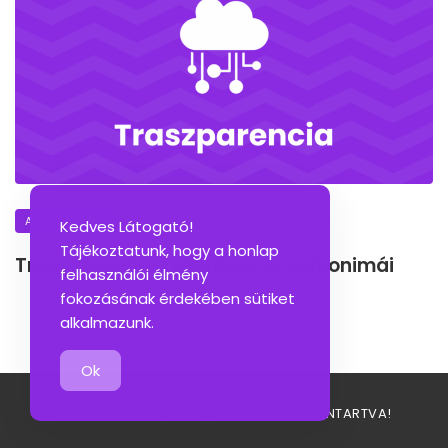
A NAP SZAVA
Kedves Látogató!
Tájékoztatunk, hogy a honlap
Transzparencia jelentése és szinonimái
felhasználói élmény
fokozásának érdekében sütiket
alkalmazunk.
Ok
SZOFELHO.HU © 2026 - MINDEN JOG FENNTARTVA!