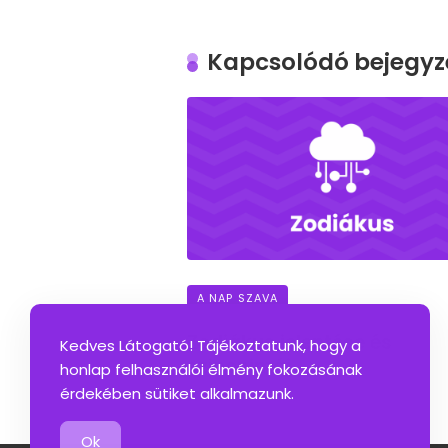
Kapcsolódó bejegyz
A NAP SZAVA
Zodiákus jelentése és
Kedves Látogató! Tájékoztatunk, hogy a
szinonimái
honlap felhasználói élmény fokozásának
érdekében sütiket alkalmazunk.
Ok