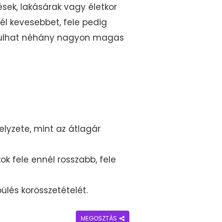
sek, lakásárak vagy életkor
él kevesebbet, fele pedig
torzulhat néhány nagyon magas
lyzete, mint az átlagár
ok fele ennél rosszabb, fele
ülés korösszetételét.
MEGOSZTÁS