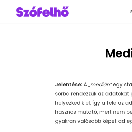
Medi
Jelentése:
A
„medián”
egy stat
sorba rendezzük az adatokat 
helyezkedik el, így a fele az
hasznos mutató, mert nem befo
gyakran valósabb képet ad egy