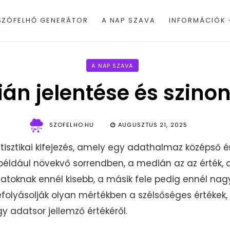
SZÓFELHŐ GENERÁTOR
A NAP SZAVA
INFORMÁCIÓK
A NAP SZAVA
án jelentése és szino
SZOFELHO.HU
AUGUSZTUS 21, 2025
isztikai kifejezés, amely egy adathalmaz középső ért
például növekvő sorrendben, a medián az az érték,
 adatoknak ennél kisebb, a másik fele pedig ennél na
lyásolják olyan mértékben a szélsőséges értékek, m
 adatsor jellemző értékéről.