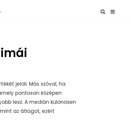
nimái
ékét jelöli. Más szóval, ha
 amely pontosan középen
gyobb lesz. A medián különösen
int az átlagot, ezért