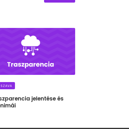
 SZAVA
szparencia jelentése és
onimái