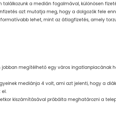
találkozunk a medián fogalmával, különösen fizeté
fizetés azt mutatja meg, hogy a dolgozók fele enn
 informatívabb lehet, mint az átlagfizetés, amely 
 jobban megítélhető egy város ingatlanpiacának he
yeinek mediánja 4 volt, ami azt jelenti, hogy a diák
el.
letkor kiszámításával próbálta meghatározni a telep