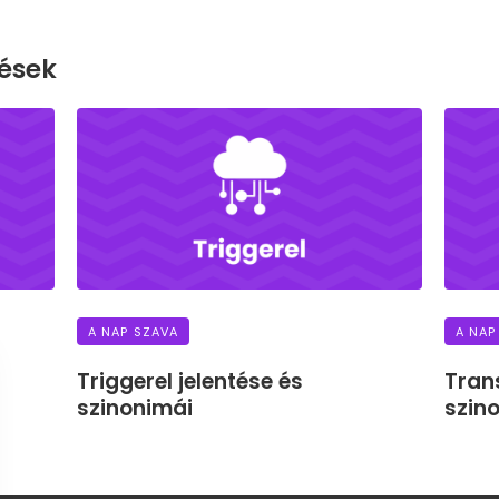
ések
A NAP SZAVA
A NAP
Triggerel jelentése és
Tran
szinonimái
szin