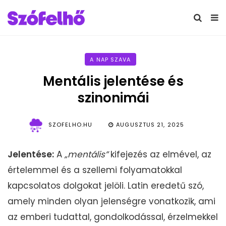
A NAP SZAVA
Mentális jelentése és
szinonimái
SZOFELHO.HU
AUGUSZTUS 21, 2025
Jelentése:
A
„mentális”
kifejezés az elmével, az
értelemmel és a szellemi folyamatokkal
kapcsolatos dolgokat jelöli. Latin eredetű szó,
amely minden olyan jelenségre vonatkozik, ami
az emberi tudattal, gondolkodással, érzelmekkel