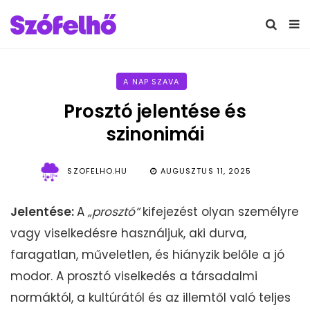
A NAP SZAVA
Prosztó jelentése és
szinonimái
SZOFELHO.HU
AUGUSZTUS 11, 2025
Jelentése:
A
„prosztó”
kifejezést olyan személyre
vagy viselkedésre használjuk, aki durva,
faragatlan, műveletlen, és hiányzik belőle a jó
modor. A prosztó viselkedés a társadalmi
normáktól, a kultúrától és az illemtől való teljes