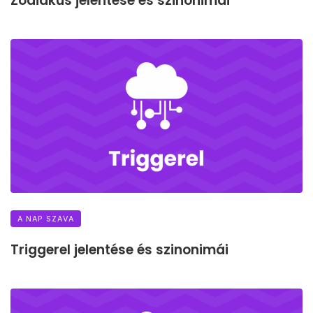
Zodiákus jelentése és szinonimái
A NAP SZAVA
Triggerel jelentése és szinonimái