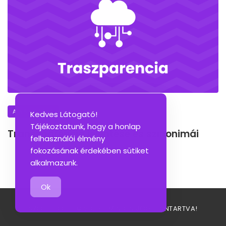
A NAP SZAVA
Kedves Látogató!
Tájékoztatunk, hogy a honlap
Transzparencia jelentése és szinonimái
felhasználói élmény
fokozásának érdekében sütiket
alkalmazunk.
Ok
SZOFELHO.HU © 2026 - MINDEN JOG FENNTARTVA!